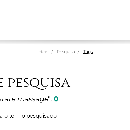
RE NÓS
MASSAGENS
TERAPEUTAS
ESPAÇOS
Início
Pesquisa
Tags
e pesquisa
state massage
":
0
a o termo pesquisado.