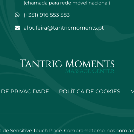
(chamada para rede móvel nacional)
WhatsApp
(+351) 916 553 583
albufeira@tantricmoments.pt
albufeira@tantricmoments.pt
 DE PRIVACIDADE
POLÍTICA DE COOKIES
M
 de Sensitive Touch Place. Comprometemo-nos com a exc