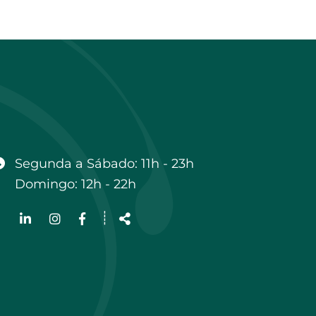
Horário
Segunda a Sábado: 11h - 23h
Domingo: 12h - 22h
Siga-
┊
nos
Partilhar
na
Rede