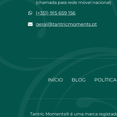
(chamada para rede móvel nacional)
WhatsApp
(+351) 915 659 156
geral@tantricmoments.pt
geral@tantricmoments.pt
INÍCIO
BLOG
POLÍTICA
Tantric Moments® é uma marca registada