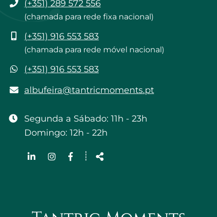
Telefone
(+351) 289 572 556
(chamada para rede fixa nacional)
Telemóvel
(+351) 916 553 583
(chamada para rede móvel nacional)
WhatsApp
(+351) 916 553 583
albufeira@tantricmoments.pt
albufeira@tantricmoments.pt
Segunda a Sábado: 11h - 23h
Domingo: 12h - 22h
Siga-
┊
nos
Partilhar
na
Rede