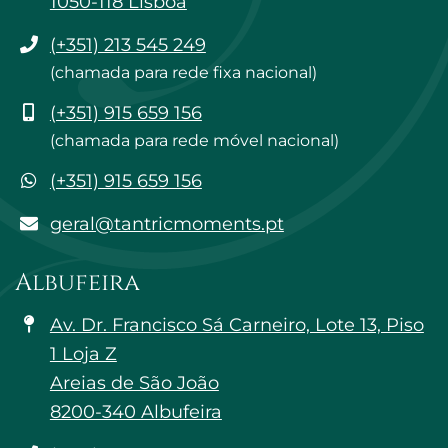
1050-118 Lisboa
Telefone
(+351) 213 545 249
(chamada para rede fixa nacional)
Telemóvel
(+351) 915 659 156
(chamada para rede móvel nacional)
WhatsApp
(+351) 915 659 156
geral@tantricmoments.pt
geral@tantricmoments.pt
Albufeira
Av. Dr. Francisco Sá Carneiro, Lote 13, Piso
1 Loja Z
Areias de São João
8200-340 Albufeira