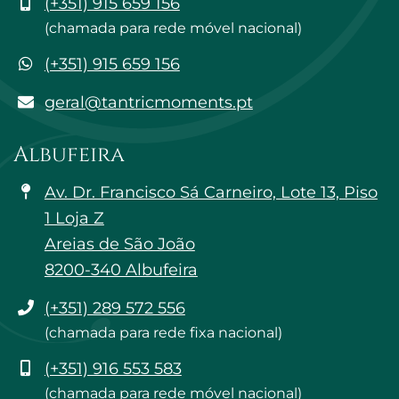
Telemóvel
(+351) 915 659 156
(chamada para rede móvel nacional)
WhatsApp
(+351) 915 659 156
geral@tantricmoments.pt
geral@tantricmoments.pt
Albufeira
Av. Dr. Francisco Sá Carneiro, Lote 13, Piso
1 Loja Z
Areias de São João
8200-340 Albufeira
Telefone
(+351) 289 572 556
(chamada para rede fixa nacional)
Telemóvel
(+351) 916 553 583
(chamada para rede móvel nacional)