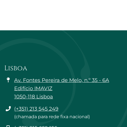
ia
Yan
Lisboa
Av. Fontes Pereira de Melo, n.º 35 - 6A
Edifício IMAVIZ
1050-118 Lisboa
Telefone
(+351) 213 545 249
(chamada para rede fixa nacional)