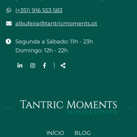
WhatsApp
(+351) 916 553 583
albufeira@tantricmoments.pt
albufeira@tantricmoments.pt
Segunda a Sábado: 11h - 23h
Domingo: 12h - 22h
Siga-
┊
nos
Partilhar
na
Rede
INÍCIO
BLOG