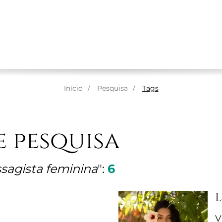
RE NÓS
MASSAGENS
TERAPEUTAS
ESPAÇOS
Início
Pesquisa
Tags
e pesquisa
sagista feminina
":
6
V