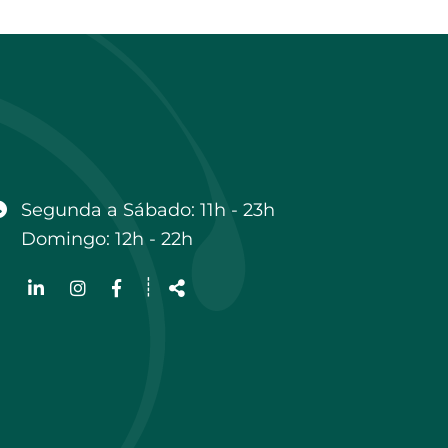
Horário
Segunda a Sábado: 11h - 23h
Domingo: 12h - 22h
Siga-
┊
nos
Partilhar
na
Rede