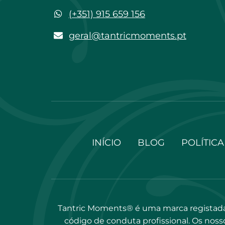
WhatsApp
(+351) 915 659 156
geral@tantricmoments.pt
geral@tantricmoments.pt
INÍCIO
BLOG
POLÍTICA
Tantric Moments® é uma marca registada
código de conduta profissional. Os nosso