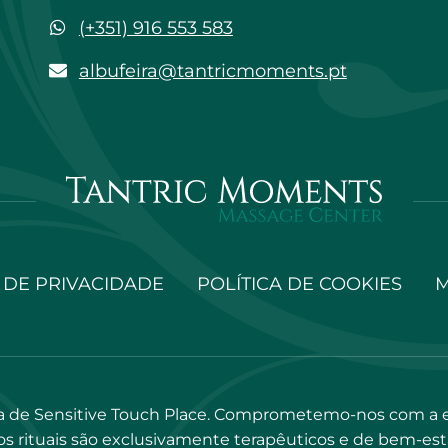
WhatsApp
(+351) 916 553 583
albufeira@tantricmoments.pt
albufeira@tantricmoments.pt
 DE PRIVACIDADE
POLÍTICA DE COOKIES
M
 de Sensitive Touch Place. Comprometemo-nos com a exc
s rituais são exclusivamente terapêuticos e de bem-estar