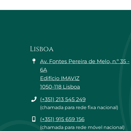
Lisboa
Av. Fontes Pereira de Melo, n.º 35 -
6A
Edifício IMAVIZ
1050-118 Lisboa
Telefone
(+351) 213 545 249
(chamada para rede fixa nacional)
Telemóvel
(+351) 915 659 156
(chamada para rede móvel nacional)