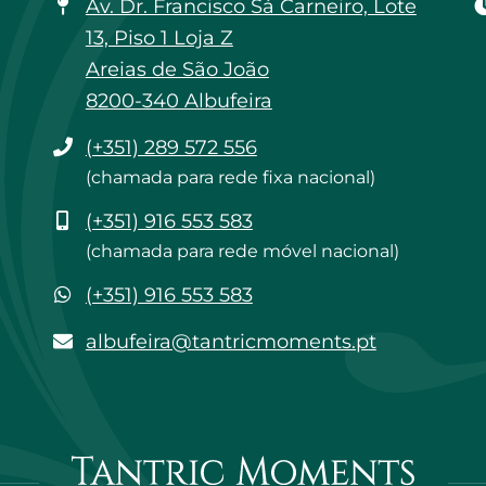
Av. Dr. Francisco Sá Carneiro, Lote
13, Piso 1 Loja Z
Areias de São João
8200-340 Albufeira
Telefone
(+351) 289 572 556
(chamada para rede fixa nacional)
Telemóvel
(+351) 916 553 583
(chamada para rede móvel nacional)
WhatsApp
(+351) 916 553 583
albufeira@tantricmoments.pt
albufeira@tantricmoments.pt