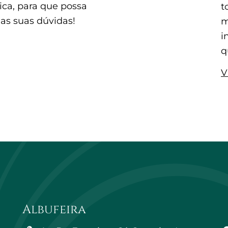
ca, para que possa
t
 as suas dúvidas!
m
i
q
V
Albufeira