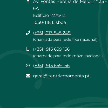
Av. Fontes Pereira de Melo, n.º 35 -
6A
Edifício IMAVIZ
1050-118 Lisboa
Telefone
(+351) 213 545 249
(chamada para rede fixa nacional)
Telemóvel
(+351) 915 659 156
(chamada para rede móvel nacional)
WhatsApp
(+351) 915 659 156
geral@tantricmoments.pt
geral@tantricmoments.pt