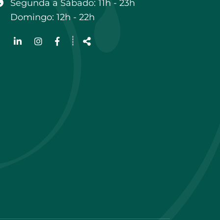
Segunda a Sábado: 11h - 23h
Domingo: 12h - 22h
Siga-
┊
nos
Partilhar
na
Rede