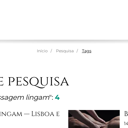
RE NÓS
MASSAGENS
TERAPEUTAS
ESPAÇOS
Início
Pesquisa
Tags
e pesquisa
sagem lingam
":
4
ingam — Lisboa e
1