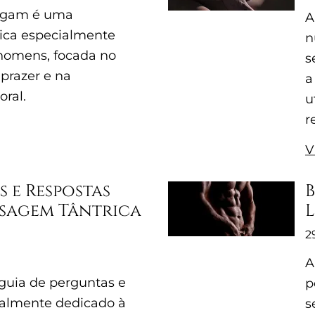
ngam é uma
A
ica especialmente
n
homens, focada no
s
prazer e na
a
oral.
u
r
V
s e Respostas
B
ssagem Tântrica
2
A
uia de perguntas e
p
ialmente dedicado à
s