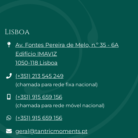
Lisboa
Av. Fontes Pereira de Melo, n.º 35 - 6A
Edifício IMAVIZ
1050-118 Lisboa
Telefone
(+351) 213 545 249
(chamada para rede fixa nacional)
Telemóvel
(+351) 915 659 156
(chamada para rede móvel nacional)
WhatsApp
(+351) 915 659 156
geral@tantricmoments.pt
geral@tantricmoments.pt