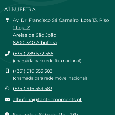
Albufeira
Av. Dr. Francisco Sá Carneiro, Lote 13, Piso
1 Loja Z
Areias de São João
8200-340 Albufeira
Telefone
(+351) 289 572 556
(chamada para rede fixa nacional)
Telemóvel
(+351) 916 553 583
(chamada para rede móvel nacional)
WhatsApp
(+351) 916 553 583
albufeira@tantricmoments.pt
albufeira@tantricmoments.pt
Segunda a Sábado: 11h - 23h